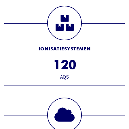
IONISATIESYSTEMEN
1
2
0
AQS