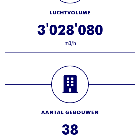
LUCHTVOLUME
'
'
3
0
2
8
0
8
0
m3/h
AANTAL GEBOUWEN
3
8